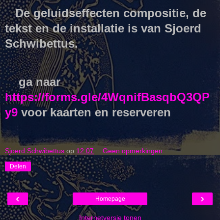
De geluidseffecten compositie, de
tekst en de installatie is van Sjoerd
Schwibettus.
ga naar
https://forms.gle/4WqnifBasqbQ3QP
y9
voor kaarten en reserveren
Sjoerd Schwibettus
op
12:07
Geen opmerkingen:
Delen
‹
›
Homepage
Internetversie tonen